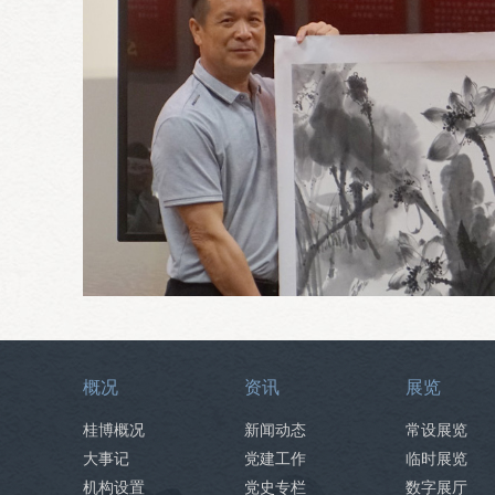
概况
资讯
展览
桂博概况
新闻动态
常设展览
大事记
党建工作
临时展览
机构设置
党史专栏
数字展厅