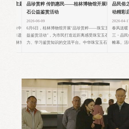
馆端午节主题体验
品珍赏粹 传韵惠民——桂林博物馆开展珠宝玉
品民俗
石公益鉴赏活动
动精彩
2026-06-09
2026-04-1
心。为传承中华优秀
6月6日，桂林博物馆开展“品珍赏粹——珠宝玉石公
春风送暖
桂林本土非遗底蕴，
益鉴赏活动”，为市民打造近距离感受珠宝玉石魅
三・品民
19日，桂林博物馆
力、学习鉴赏知识的交流平台。中华珠宝玉石文化源
帷幕。活
端午节主题体验活动。
远流长、底蕴深厚，是中华优秀传统文化的重要组成
俗体验、
项目，融趣味性、科
部分。本次珠宝玉石公益鉴赏活动品类覆盖广泛，鉴
体验、互
赏咨询范围...
市...