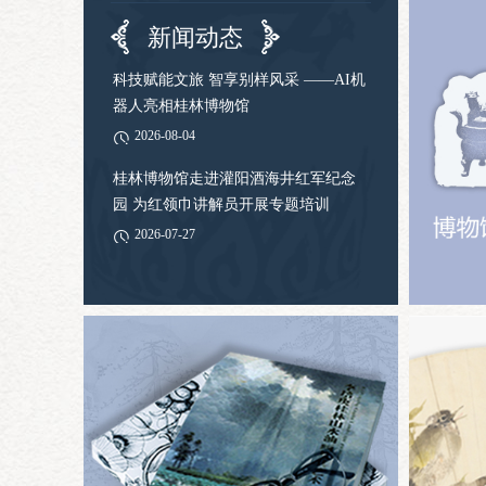
新闻动态
科技赋能文旅 智享别样风采 ——AI机
器人亮相桂林博物馆
2026-08-04
桂林博物馆走进灌阳酒海井红军纪念
园 为红领巾讲解员开展专题培训
2026-07-27