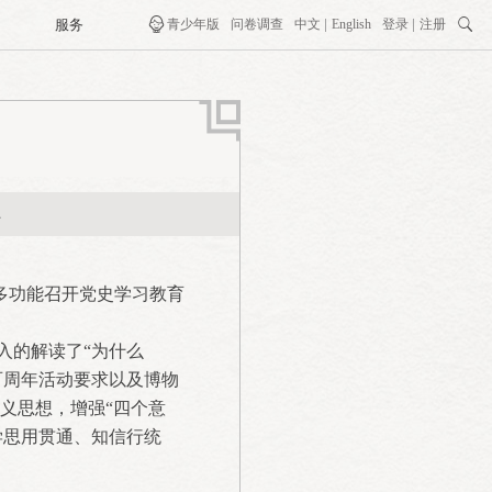
服务

青少年版
问卷调查
中文
English
登录
注册

小
在多功能召开党史学习教育
的解读了“为什么
百周年活动要求以及博物
义思想，增强“四个意
学思用贯通、知信行统