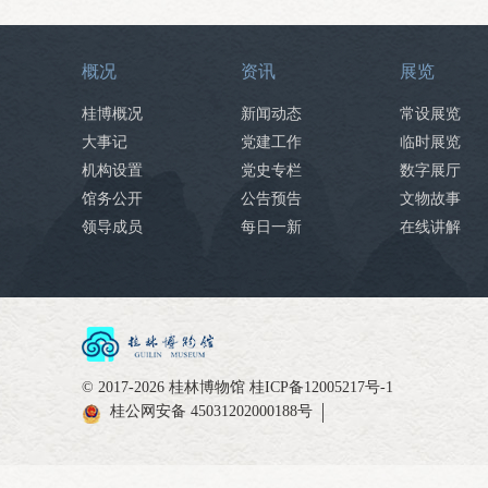
概况
资讯
展览
桂博概况
新闻动态
常设展览
大事记
党建工作
临时展览
机构设置
党史专栏
数字展厅
馆务公开
公告预告
文物故事
领导成员
每日一新
在线讲解
© 2017-2026 桂林博物馆
桂ICP备12005217号-1
桂公网安备 45031202000188号